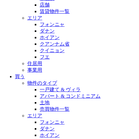
店舗
賃貸物件一覧
エリア
フォンニャ
ダナン
ホイアン
クアンナム省
クイニョン
フエ
住居用
事業用
買う
物件のタイプ
一戸建て & ヴィラ
アパート & コンドミニアム
土地
売買物件一覧
エリア
フォンニャ
ダナン
ホイアン