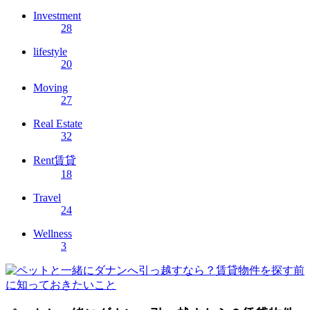
Investment
28
lifestyle
20
Moving
27
Real Estate
32
Rent賃貸
18
Travel
24
Wellness
3