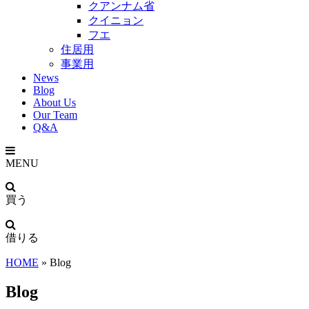
クアンナム省
クイニョン
フエ
住居用
事業用
News
Blog
About Us
Our Team
Q&A
MENU
買う
借りる
HOME
»
Blog
Blog