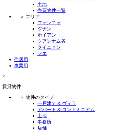
土地
売買物件一覧
エリア
フォンニャ
ダナン
ホイアン
クアンナム省
クイニョン
フエ
住居用
事業用
×
賃貸物件
物件のタイプ
一戸建て & ヴィラ
アパート & コンドミニアム
土地
事務所
店舗