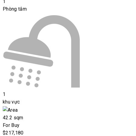
1
Phòng tắm
1
khu vực
42.2 sqm
For Buy
$217,180