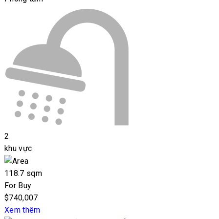
2
khu vực
118.7 sqm
For Buy
$740,007
Xem thêm