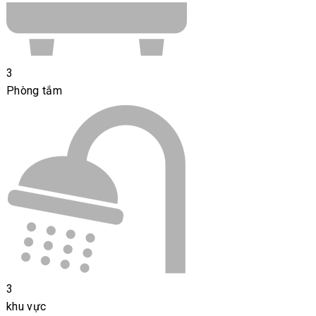
3
Phòng tắm
3
khu vực