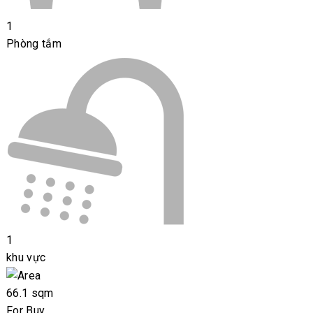
1
Phòng tắm
1
khu vực
66.1 sqm
For Buy